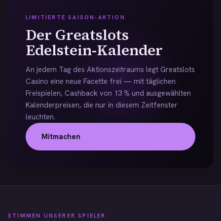
LIMITIERTE SAISON-AKTION
Der Greatslots
Edelstein-Kalender
An jedem Tag des Aktionszeitraums legt Greatslots
Casino eine neue Facette frei — mit täglichen
Freispielen, Cashback von 13 % und ausgewählten
Kalenderpreisen, die nur in diesem Zeitfenster
leuchten.
Mitmachen
STIMMEN UNSERER SPIELER