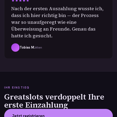
Nach der ersten Auszahlung wusste ich,
dass ich hier richtig bin — der Prozess
war so unaufgeregt wie eine
Überweisung an Freunde. Genau das
hatte ich gesucht.
Tobias M.
Wien
IHR EINSTIEG
Greatslots verdoppelt Ihre
erste Einzahlung
Jetzt registrieren