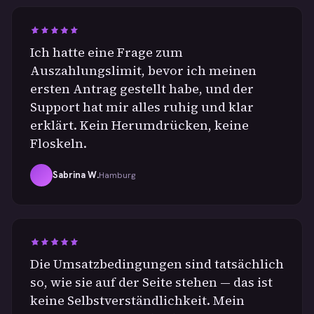
Ich hatte eine Frage zum
Auszahlungslimit, bevor ich meinen
ersten Antrag gestellt habe, und der
Support hat mir alles ruhig und klar
erklärt. Kein Herumdrücken, keine
Floskeln.
Sabrina W.
Hamburg
Die Umsatzbedingungen sind tatsächlich
so, wie sie auf der Seite stehen — das ist
keine Selbstverständlichkeit. Mein