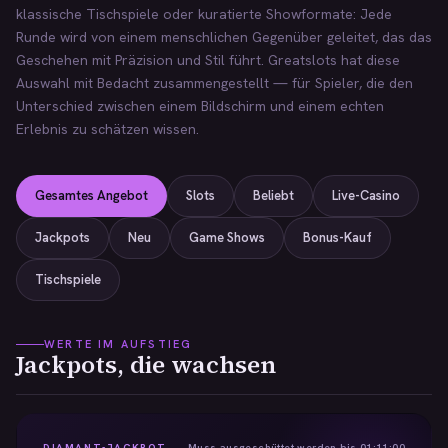
klassische Tischspiele oder kuratierte Showformate: Jede
Runde wird von einem menschlichen Gegenüber geleitet, das das
Geschehen mit Präzision und Stil führt. Greatslots hat diese
Auswahl mit Bedacht zusammengestellt — für Spieler, die den
Unterschied zwischen einem Bildschirm und einem echten
Erlebnis zu schätzen wissen.
Gesamtes Angebot
Slots
Beliebt
Live-Casino
Jackpots
Neu
Game Shows
Bonus-Kauf
Tischspiele
WERTE IM AUFSTIEG
Jackpots, die wachsen
DIAMANT-JACKPOT
Muss ausgeschüttet werden bis 01:11:00