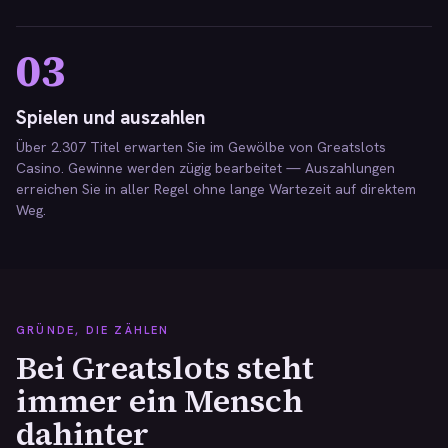
03
Spielen und auszahlen
Über 2.307 Titel erwarten Sie im Gewölbe von Greatslots
Casino. Gewinne werden zügig bearbeitet — Auszahlungen
erreichen Sie in aller Regel ohne lange Wartezeit auf direktem
Weg.
GRÜNDE, DIE ZÄHLEN
Bei Greatslots steht
immer ein Mensch
dahinter