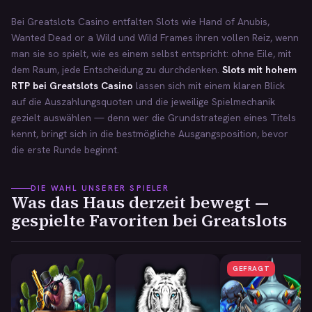
Bei Greatslots Casino entfalten Slots wie Hand of Anubis,
Wanted Dead or a Wild und Wild Frames ihren vollen Reiz, wenn
man sie so spielt, wie es einem selbst entspricht: ohne Eile, mit
dem Raum, jede Entscheidung zu durchdenken.
Slots mit hohem
RTP bei Greatslots Casino
lassen sich mit einem klaren Blick
auf die Auszahlungsquoten und die jeweilige Spielmechanik
gezielt auswählen — denn wer die Grundstrategien eines Titels
kennt, bringt sich in die bestmögliche Ausgangsposition, bevor
die erste Runde beginnt.
DIE WAHL UNSERER SPIELER
Was das Haus derzeit bewegt —
gespielte Favoriten bei Greatslots
GEFRAGT