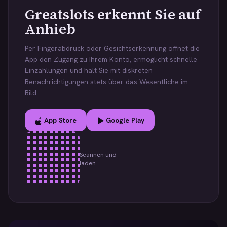
Greatslots erkennt Sie auf
Anhieb
Per Fingerabdruck oder Gesichtserkennung öffnet die
App den Zugang zu Ihrem Konto, ermöglicht schnelle
Einzahlungen und hält Sie mit diskreten
Benachrichtigungen stets über das Wesentliche im
Bild.
App Store
Google Play
Scannen und
laden