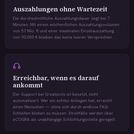
Auszahlungen ohne Wartezeit
Die durchschnittliche Auszahlungsdauer liegt bei 7
Minuten. Mit einem wöchentlichen Auszahlungsvolumen
von 57 Mio. € und einer maximalen Einzelauszahlung
von 93.000 € bleiben das keine leeren Versprechen.
Erreichbar, wenn es darauf
ankommt
Der Support bei Greatslots ist besetzt, nicht
automatisiert. Wer ein echtes Anliegen hat, erreicht
einen Menschen — ohne sich durch endlose FAQ-
Schleifen klicken zu müssen. Streitfälle werden über
eCOGRA als unabhängige Schlichtungsstelle geregelt.