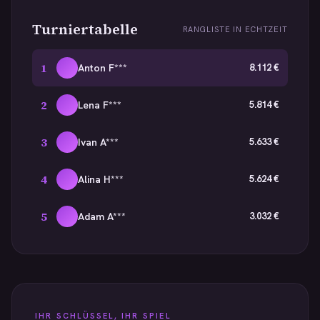
Turniertabelle
RANGLISTE IN ECHTZEIT
1
Anton F***
8.112 €
2
Lena F***
5.814 €
3
Ivan A***
5.633 €
4
Alina H***
5.624 €
5
Adam A***
3.032 €
IHR SCHLÜSSEL, IHR SPIEL