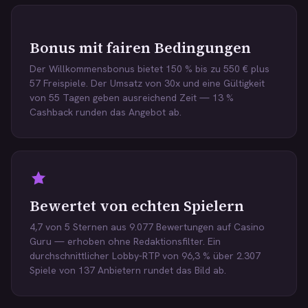
Bonus mit fairen Bedingungen
Der Willkommensbonus bietet 150 % bis zu 550 € plus
57 Freispiele. Der Umsatz von 30x und eine Gültigkeit
von 55 Tagen geben ausreichend Zeit — 13 %
Cashback runden das Angebot ab.
Bewertet von echten Spielern
4,7 von 5 Sternen aus 9.077 Bewertungen auf Casino
Guru — erhoben ohne Redaktionsfilter. Ein
durchschnittlicher Lobby-RTP von 96,3 % über 2.307
Spiele von 137 Anbietern rundet das Bild ab.